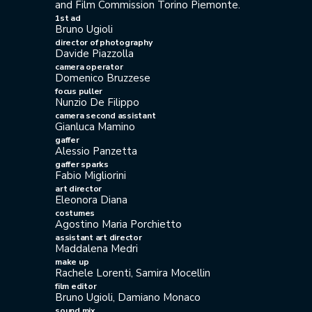
and Film Commission Torino Piemonte.
1st ad
Bruno Ugioli
director of photography
Davide Piazzolla
camera operator
Domenico Bruzzese
focus puller
Nunzio De Filippo
camera second assistant
Gianluca Mamino
gaffer
Alessio Panzetta
gaffer sparks
Fabio Migliorini
art director
Eleonora Diana
costumes
Agostino Maria Porchietto
assistant art director
Maddalena Medri
make up
Rachele Lorenti, Samira Mocellin
film editor
Bruno Ugioli, Damiano Monaco
sound mix