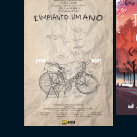
prev
next