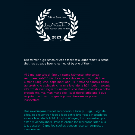
Two former high school friends meet at a laundromat, a scene
that has already been dreamed of by one of them.
Vi è mai capitato di fare un sogno talmente intenso da
sembrare reale?
È ciò che accade a due ex compagni di liceo:
Oscar e Luigi che, dopo molti anni, si ritrovano fianco a fianco
tra lavatrici e asciugatrici in una lavanderia h24.
Luigi racconta
all’altro di aver sognato i momenti che stanno vivendo la notte
precedente, ma, man mano che i suoi ricordi affiorano, i due
scopriranno quanto sognare possa riservare sorprese
inaspettate.
Dos ex-compañeros del secundario, Oscar y Luigi, luego de
años, se encuentran lado a lado entre lavarropas y secadores,
en una lavandería H24.
Luigi soñó ayer, los momentos que
están viviendo ahora. Pero mientras los recuerdos salen a la
luz, descubrirá que los sueños pueden reservar sorpresas
inesperadas.